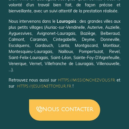
volonté d’un travail bien fait, de façon précise et
bienveillante, avec un suivi attentif de la prestation réalisée.
Nous intervenons dans le
Lauragais
: des grandes villes aux
plus petits villages (Auriac-sur-Vendinelle, Auterive, Auzielle,
Ayguesvives, Avignonet-Lauragais, Baziège, Belberaud,
Calmont, Caraman, Cintegabelle, Deyme, Donneville,
Escalquens, Gardouch, Lanta, Montgiscard, Montlaur,
Montesquieu-Lauragais, Nailloux, Pompertuzat, Revel,
Saint-Felix-Lauragais, Saint-Léon, Sainte-Foy-D’Aigrefeuille,
Venerque, Vernet, Villefranche de Lauragais, Villenouvelle,
…).
Retrouvez nous aussi sur
et
https://missionchezvous.fr
sur
!
https://jesuisnettoyeur.fr
Nous contacter