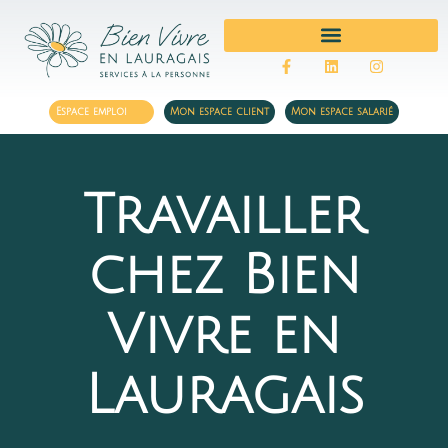
MÉNAGE ET REPASSAGE
Espace emploi
Mon espace client
Mon espace salarié
Travailler
chez Bien
Vivre en
Lauragais