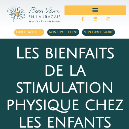
MÉNAGE ET REPASSAGE
Espace emploi
Mon espace client
Mon espace salarié
Les bienfaits
de la
stimulation
physique chez
les enfants