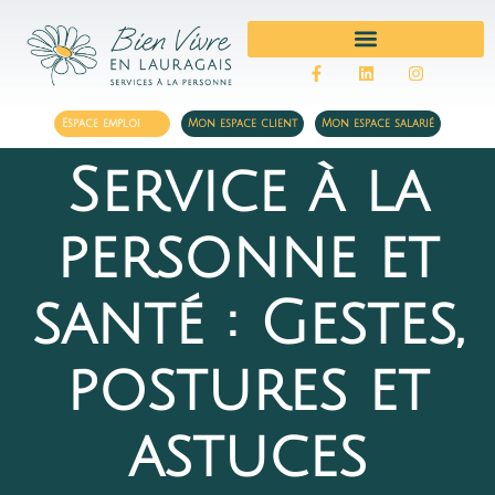
MÉNAGE ET REPASSAGE
Espace emploi
Mon espace client
Mon espace salarié
Service à la
personne et
santé : Gestes,
postures et
astuces