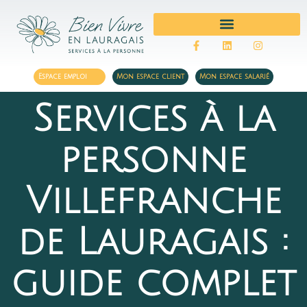
MÉNAGE ET REPASSAGE
Espace emploi
Mon espace client
Mon espace salarié
Services à la
personne
Villefranche
de Lauragais :
guide complet