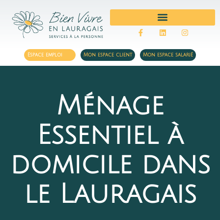
MÉNAGE ET REPASSAGE
Espace emploi
Mon espace client
Mon espace salarié
Ménage
Essentiel à
domicile dans
le Lauragais