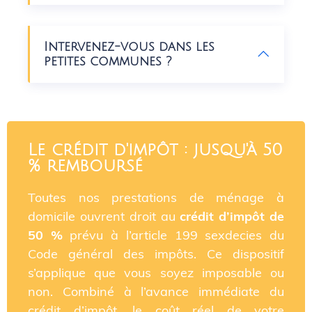
Intervenez-vous dans les
petites communes ?
Le crédit d'impôt : jusqu'à 50
% remboursé
Toutes nos prestations de ménage à
domicile ouvrent droit au
crédit d’impôt de
50 %
prévu à l’article 199 sexdecies du
Code général des impôts. Ce dispositif
s’applique que vous soyez imposable ou
non. Combiné à l’avance immédiate du
crédit d’impôt, le coût réel de votre