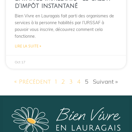
d’impôt instantané
Bien Vivre en Lauragais fait parti des organismes de
services à la personne habilités par l’URSSAF à
pouvoir vous inscrire, découvrez comment cela
fonctionne.
LIRE LA SUITE »
Oct 17
5
Suivant »
« Précédent
1
2
3
4